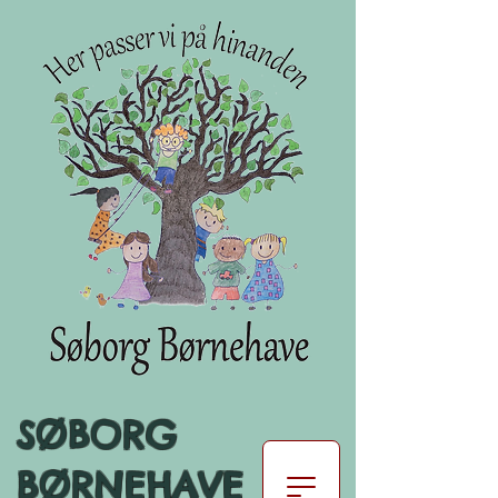
SØBORG
BØRNEHAVE