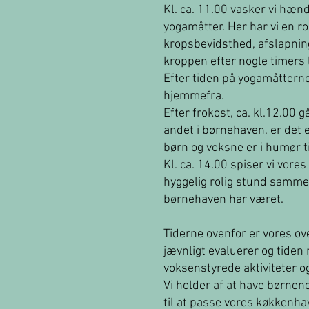
Kl. ca. 11.00 vasker vi hænd
yogamåtter. Her har vi en r
kropsbevidsthed, afslapnin
kroppen efter nogle timers le
Efter tiden på yogamåttern
hjemmefra.
Efter frokost, ca. kl.12.00 
andet i børnehaven, er det 
børn og voksne er i humør ti
Kl. ca. 14.00 spiser vi vo
hyggelig rolig stund samme
børnehaven har været.
Tiderne ovenfor er vores o
jævnligt evaluerer og tiden 
voksenstyrede aktiviteter o
Vi holder af at have børne
til at passe vores køkkenhav