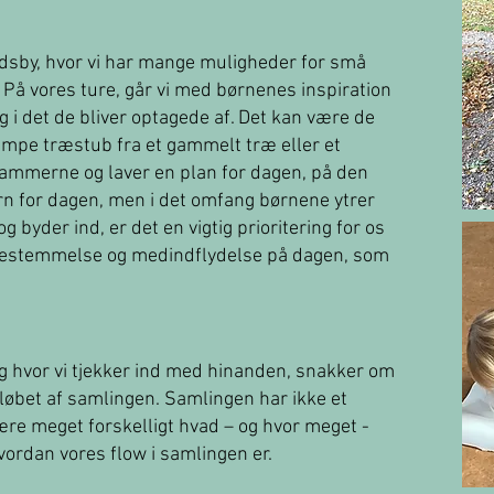
landsby, hvor vi har mange muligheder for små
På vores ture, går vi med børnenes inspiration
g i det de bliver optagede af. Det kan være de
mpe træstub fra et gammelt træ eller et
rammerne og laver en plan for dagen, på den
rn for dagen, men i det omfang børnene ytrer
byder ind, er det en vigtig prioritering for os
estemmelse og medindflydelse på dagen, som
ing hvor vi tjekker ind med hinanden, snakker om
i løbet af samlingen. Samlingen har ikke et
ære meget forskelligt hvad – og hvor meget -
vordan vores flow i samlingen er.