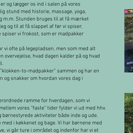
er og lægger os ind i salen på vores
olig stund med historie, massage, yoga,
g m.m. Stunden bruges til at få mærket
g og til at få slappet af før vi spiser.
e spiser vi frokost, som er madpakker
går vi ofte på legepladsen, men som med alt
en overvejelse, hvad dagen kalder på og hvad
l.
res ”klokken-to-madpakker” sammen og har en
n og snakker om hvordan vores dag i
verordnede ramme for hverdagen, som vi
mellem vores ”faste” tider fylder vi ud med hhv.
g børnestyrede aktiviteter både inde og ude.
ne med i køkkenet og bage. Vi har børnene med
e, vi går ture i området og indenfor har vi et